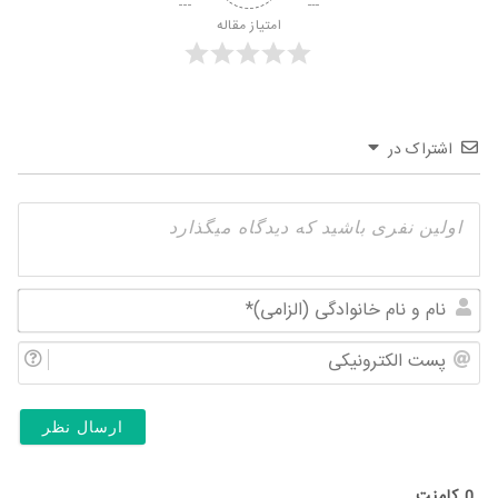
امتیاز مقاله
اشتراک در
نام
و
پس
نام
الک
خان
(ال
0
کامنت