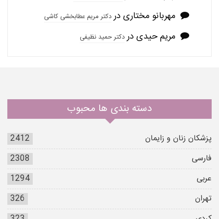
مهربانو مختاری
در
دکتر مریم عطابخشی کاشی
مریم حیدی
در
دکتر حمید نظیفی
دسته بندی ها محبوب
پزشکان زنان و زایمان
2412
فارسی
2308
عربی
1294
تهران
326
کردی
323