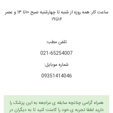
ساعت کار: همه روزه از شنبه تا چهارشنبه صبح ۱۰تا ۱۳ و عصر
۱۶تا۱۹
تلفن مطب:
021-65254007
شماره موبایل:
09351414046
همراه گرامی چنانچه سابقه ی مراجعه به این پزشک را
دارید لطفا تجربه ی خود را کامنت کنید تا به دیگران در