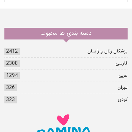
دسته بندی ها محبوب
پزشکان زنان و زایمان
2412
فارسی
2308
عربی
1294
تهران
326
کردی
323