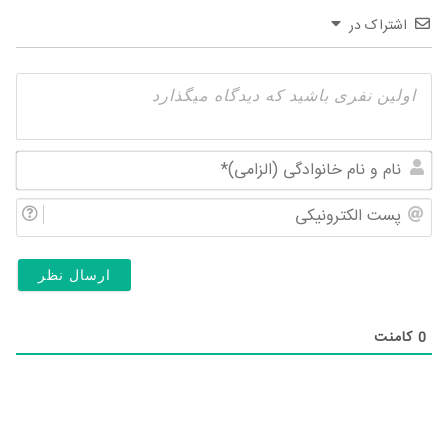
اشتراک در
نام
و
پس
نام
الک
خان
(ال
0
کامنت