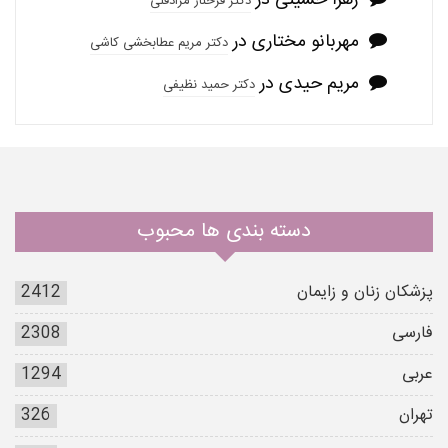
زهرا حسینی
در
دکتر فرحناز مرادقلی
مهربانو مختاری
در
دکتر مریم عطابخشی کاشی
مریم حیدی
در
دکتر حمید نظیفی
دسته بندی ها محبوب
پزشکان زنان و زایمان
2412
فارسی
2308
عربی
1294
تهران
326