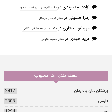
آزاده عیدیوندی
در
دکتر اشرف زینلی نجف آبادی
زهرا حسینی
در
دکتر فرحناز مرادقلی
مهربانو مختاری
در
دکتر مریم عطابخشی کاشی
مریم حیدی
در
دکتر حمید نظیفی
دسته بندی ها محبوب
پزشکان زنان و زایمان
2412
فارسی
2308
عربی
1294