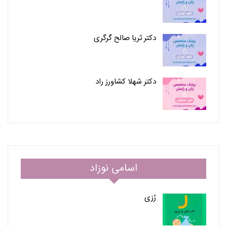
دکتر ثریا صالح گرگری
دکتر شهلا کشاورز راد
اسامی نوزاد
رُزی