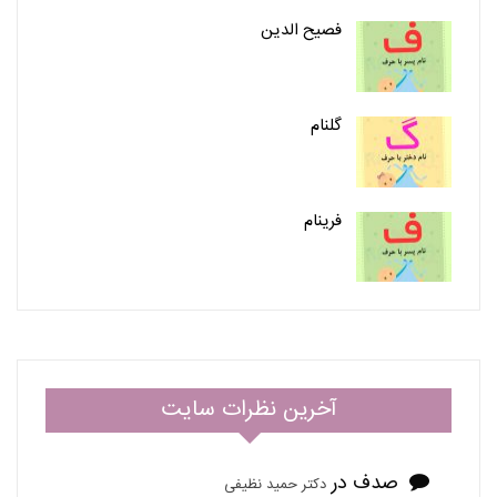
فصیح الدین
گلنام
فرینام
آخرین نظرات سایت
صدف
در
دکتر حمید نظیفی