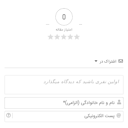
0
امتیاز مقاله
اشتراک در
نام
و
پس
نام
الک
خان