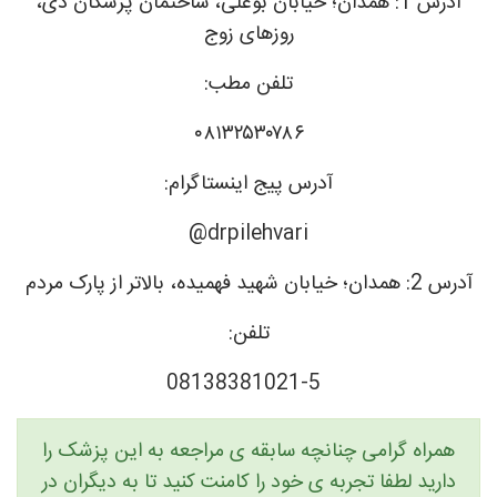
آدرس 1: همدان؛ خیابان بوعلی، ساختمان پزشکان دی،
روزهای زوج
تلفن مطب:
۰۸۱۳۲۵۳۰۷۸۶
آدرس پیج اینستاگرام:
drpilehvari@
آدرس 2: همدان؛ خیابان شهید فهمیده، بالاتر از پارک مردم
تلفن:
08138381021-5
همراه گرامی چنانچه سابقه ی مراجعه به این پزشک را
دارید لطفا تجربه ی خود را کامنت کنید تا به دیگران در