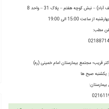
ز ساعت 15:00 الی 19:00
فن مطب:
0218871
 یکشنبه صبح ها
 بیمارستان:
021611