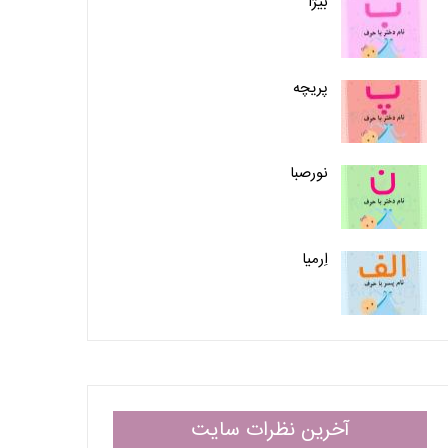
بیژا
پریچه
نورصبا
اِرمیا
آخرین نظرات سایت