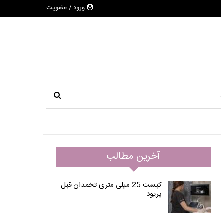
ورود / عضویت
آخرین مطالب
کیست 25 میلی متری تخمدان قبل
پریود