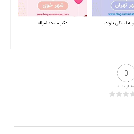
وبه استکی باردهء
دکتر ملیحه امراله
0
متیاز مقاله