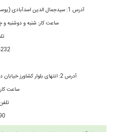
آدرس 1: سیدجمال الدین اسدآبادی (یوسف آباد) – نبش کوچه هفتم – پلاک 31 – واحد 8
ساعت کار: شنبه و دوشنبه و چهارشنبه ا
تل
4232
آدرس 2: انتهای بلوار کشاورز خیابان دکتر قریب؛ مجتمع بیمارستان امام خمینی (ره)
ساعت کار:
تلفن
90