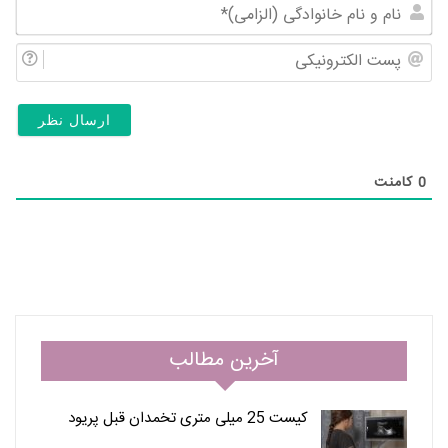
نام
و
پس
نام
الک
خان
(ال
0
کامنت
آخرین مطالب
کیست 25 میلی متری تخمدان قبل پریود