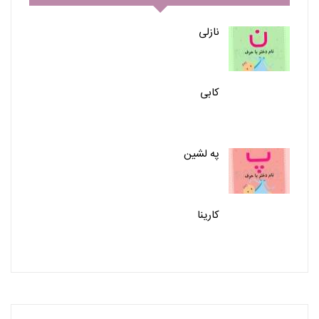
نازلی
کابی
په لشین
کارینا