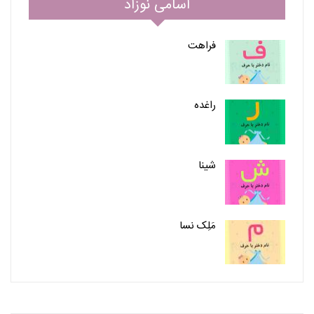
اسامی نوزاد
فراهت
راغده
شینا
مَلِک نسا