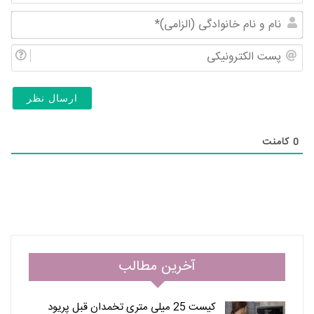
نام
و
پس
نام
الک
خان
(ال
0
کامنت
آخرین مطالب
کیست 25 میلی متری تخمدان قبل پریود