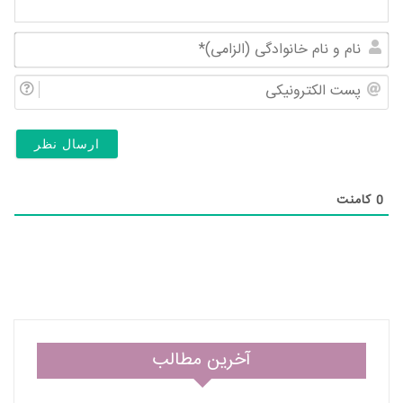
نام
و
پس
نام
الک
خان
(ال
0
کامنت
آخرین مطالب