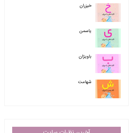
خیزران
یاسمن
باویژان
شهامت
آخرین نظرات سایت