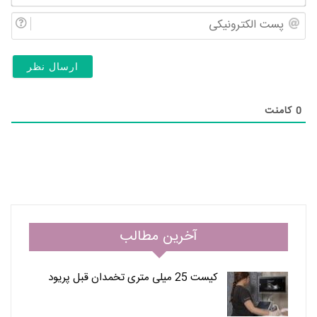
و
پس
نام
الک
خان
(ال
0
کامنت
آخرین مطالب
کیست 25 میلی متری تخمدان قبل پریود