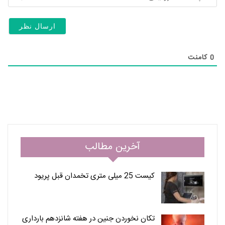
نام
الک
خان
(ال
0
کامنت
آخرین مطالب
کیست 25 میلی متری تخمدان قبل پریود
تکان نخوردن جنین در هفته شانزدهم بارداری