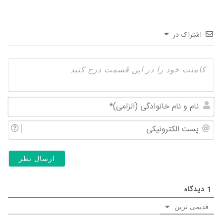
اشتراک در
نام
و
پس
نام
الک
خان
(ال
1
دیدگاه
قدیمی ترین