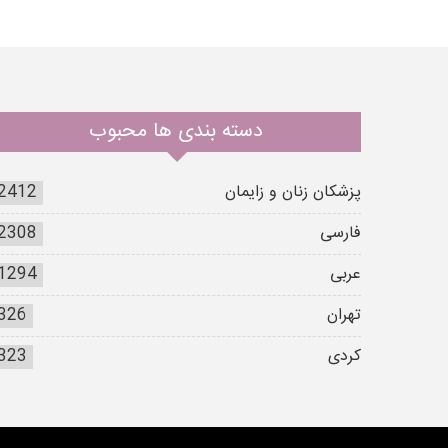
دسته بندی ها محبوب
پزشکان زنان و زایمان
2412
فارسی
2308
عربی
1294
تهران
326
کردی
323