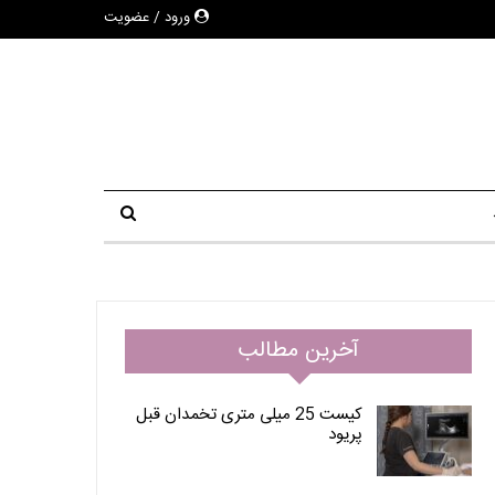
ورود / عضویت
آخرین مطالب
کیست 25 میلی متری تخمدان قبل
پریود