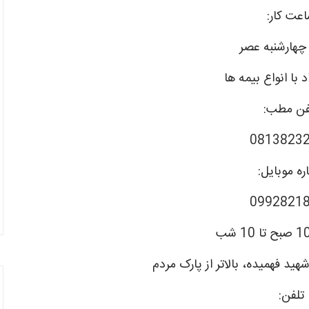
عت کار:
 چهارشنبه عصر
 با انواع بیمه ها
فن مطب:
0813823
ره موبایل:
0992821
تلفن: