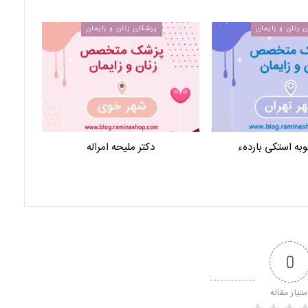
 زنان و زایمان
پزشکان زنان و زایمان
وبه استکی باردهء
دکتر ملیحه امراله
0
متیاز مقاله