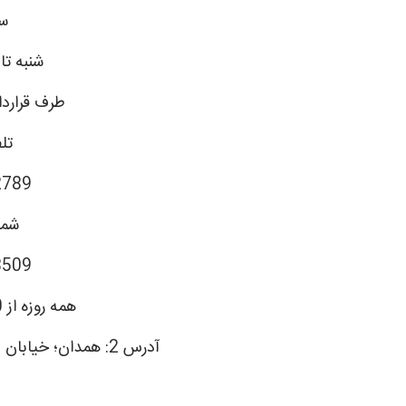
سا
شنبه تا
طرف قرارداد
تل
2789
شما
8509
همه روزه از 10 صبح تا 10 شب
آدرس 2: همدان؛ خیابان شهید فهمیده، بالاتر از پارک مردم