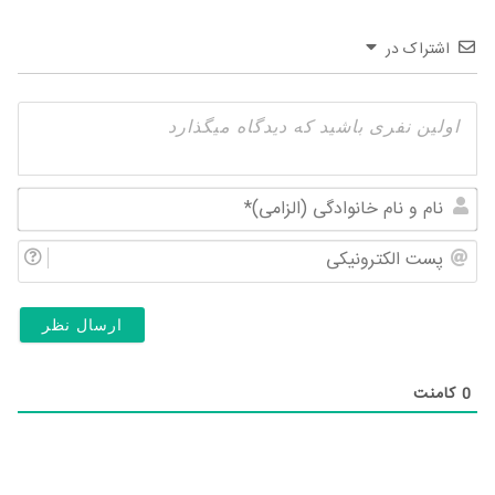
اشتراک در
نام
و
پس
نام
الک
خان
(ال
0
کامنت