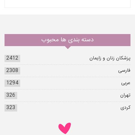
دسته بندی ها محبوب
پزشکان زنان و زایمان
2412
فارسی
2308
عربی
1294
تهران
326
کردی
323