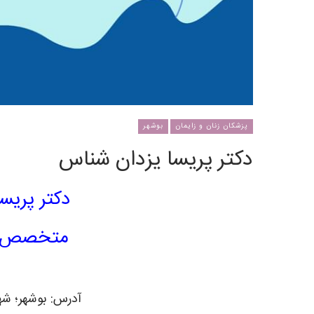
پزشکان زنان و زایمان
بوشهر
دکتر پریسا یزدان شناس
دکتر پریس
متخصص زن
آدرس: بوشهر؛ شهر