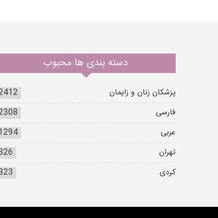
دسته بندی ها محبوب
پزشکان زنان و زایمان
2412
فارسی
2308
عربی
1294
تهران
326
کردی
323