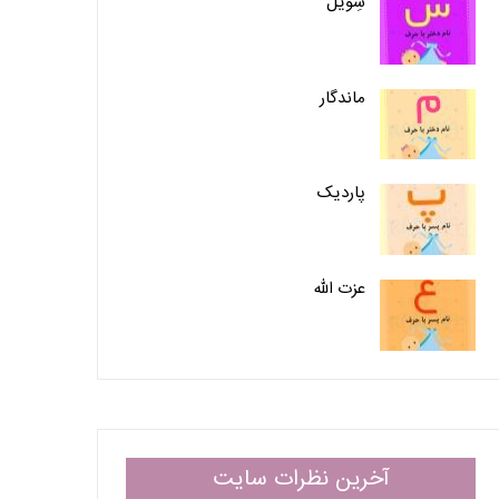
سِویل
ماندگار
پاردیک
عزت الله
آخرین نظرات سایت