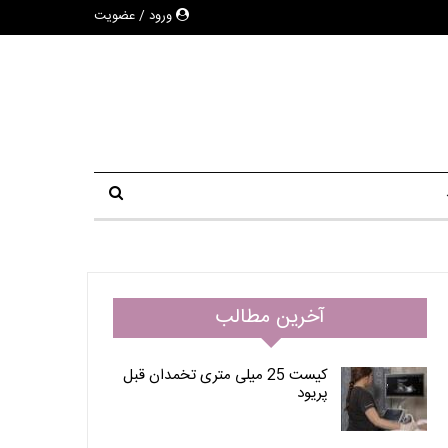
ورود / عضویت
آخرین مطالب
کیست 25 میلی متری تخمدان قبل
پریود