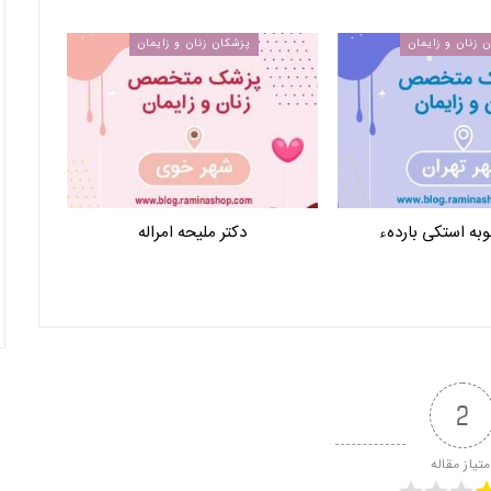
 زنان و زایمان
پزشکان زنان و زایمان
وبه استکی باردهء
دکتر ملیحه امراله
2
متیاز مقاله