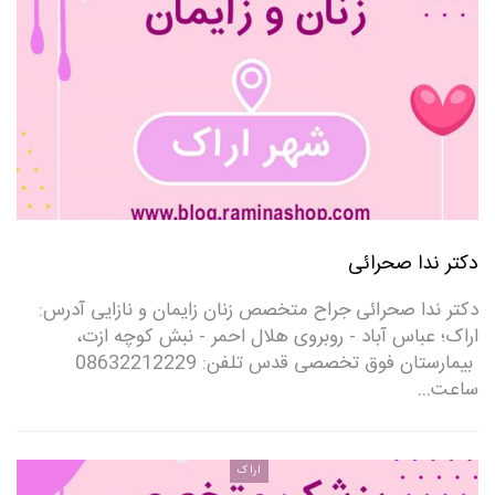
دکتر ندا صحرائی
دکتر ندا صحرائی جراح متخصص زنان زایمان و نازایی آدرس:
اراک؛ عباس آباد - روبروی هلال احمر - نبش کوچه ازت،
بیمارستان فوق تخصصی قدس تلفن: 08632212229
ساعت…
اراک