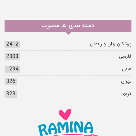
دسته بندی ها محبوب
پزشکان زنان و زایمان
2412
فارسی
2308
عربی
1294
تهران
326
کردی
323