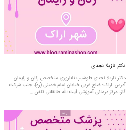
دکتر نازیلا نجدی
دکتر نازیلا نجدی فلوشیپ ناباروری متخصص زنان و زایمان
آدرس: اراک؛ ضلع غربی خیابان امام خمینی (ره)، جنب شرکت
گاز، مرکز درمانی آموزشی آیت الله طالقانی تلفن:…
اراک