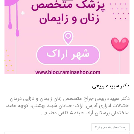
دکتر سپیده ربیعی
دکتر سپیده ربیعی جراح متخصص زنان زایمان و نازایی درمان
اختلالات ادراری آدرس: اراک؛ خیابان شهید بهشتی، کوچه عضد،
ساختمان پزشکان آراد، طبقه 4 تلفن مطب:…
پست های قدیمی تر