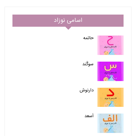
اسامی نوزاد
حاتمه
سوگَند
دارنوش
اَسعد