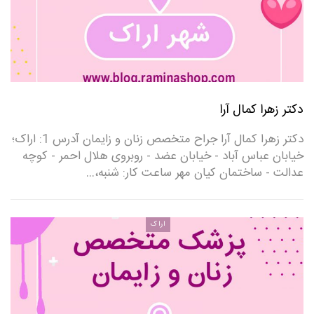
دکتر زهرا کمال آرا
دکتر زهرا کمال آرا جراح متخصص زنان و زایمان آدرس 1: اراک؛
خیابان عباس آباد - خیابان عضد - روبروی هلال احمر - کوچه
عدالت - ساختمان کیان مهر ساعت کار: شنبه،…
اراک