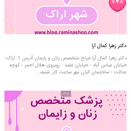
دکتر زهرا کمال آرا
دکتر زهرا کمال آرا جراح متخصص زنان و زایمان آدرس 1: اراک؛
خیابان عباس آباد - خیابان عضد - روبروی هلال احمر - کوچه
عدالت - ساختمان کیان مهر ساعت کار: شنبه،…
اراک