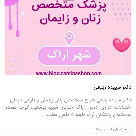
دکتر سپیده ربیعی
دکتر سپیده ربیعی جراح متخصص زنان زایمان و نازایی درمان
اختلالات ادراری آدرس: اراک؛ خیابان شهید بهشتی، کوچه عضد،
ساختمان پزشکان آراد، طبقه 4 تلفن مطب:…
پست های قدیمی تر