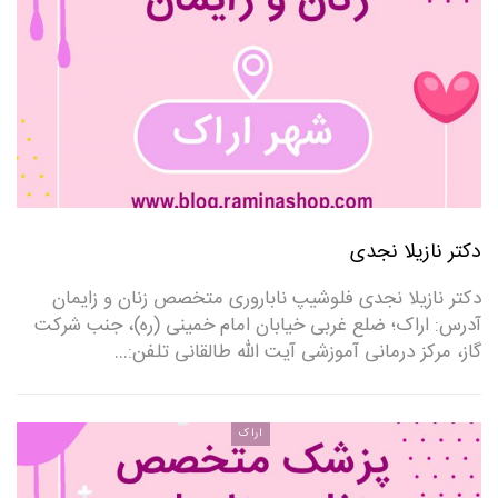
دکتر نازیلا نجدی
دکتر نازیلا نجدی فلوشیپ ناباروری متخصص زنان و زایمان
آدرس: اراک؛ ضلع غربی خیابان امام خمینی (ره)، جنب شرکت
گاز، مرکز درمانی آموزشی آیت الله طالقانی تلفن:…
اراک