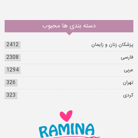
دسته بندی ها محبوب
پزشکان زنان و زایمان
2412
فارسی
2308
عربی
1294
تهران
326
کردی
323