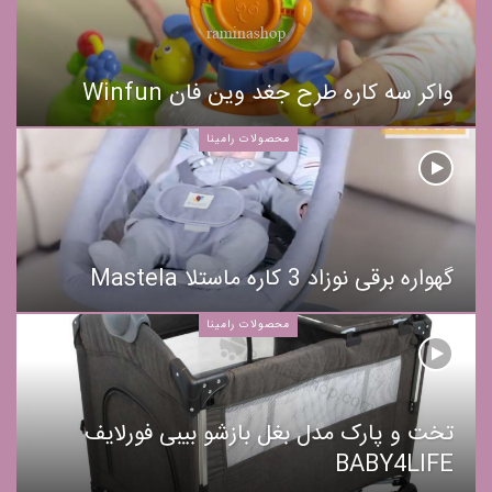
واکر سه کاره طرح جغد وین فان Winfun
محصولات رامینا
گهواره برقی نوزاد 3 کاره ماستلا Mastela
محصولات رامینا
تخت و پارک مدل بغل بازشو بیبی فورلایف
BABY4LIFE