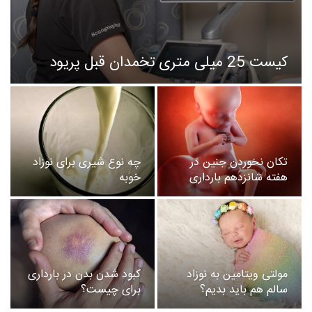
کیست 25 میلی متری تخمدان قبل پریود
تکان نخوردن جنین در
چه نوع شیری برای نوزاد
هفته شانزدهم بارداری
خوبه
مولتی ویتامین به نوزاد
کبود شدن بدن در بارداری
سالم هم باید بدیم؟
برای چیست؟