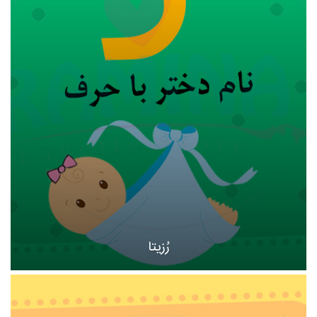
رُزیتا