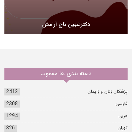
دکترشهین تاج آرامش
دسته بندی ها محبوب
پزشکان زنان و زایمان
2412
فارسی
2308
عربی
1294
تهران
326