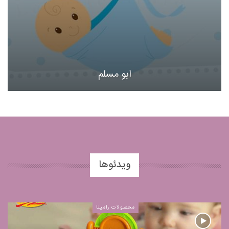
ابو مسلم
ویدئوها
محصولات رامینا