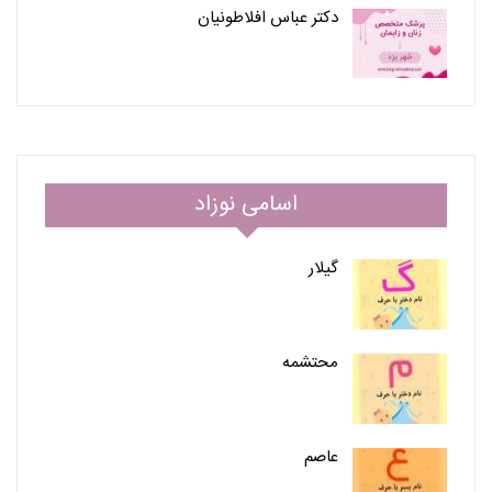
دکتر عباس افلاطونیان
اسامی نوزاد
گیلار
محتشمه
عاصم