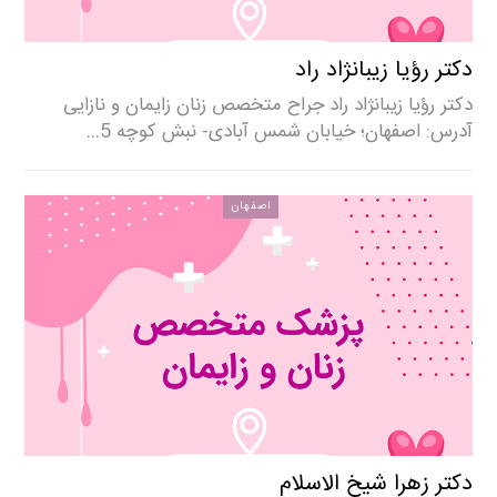
دکتر رؤیا زیبانژاد راد
دکتر رؤیا زیبانژاد راد جراح متخصص زنان زایمان و نازایی
آدرس: اصفهان؛ خیابان شمس آبادی- نبش کوچه 5…
اصفهان
دکتر زهرا شیخ الاسلام