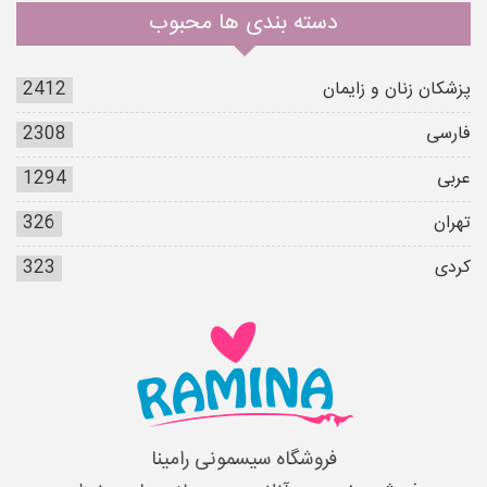
دسته بندی ها محبوب
پزشکان زنان و زایمان
2412
فارسی
2308
عربی
1294
تهران
326
کردی
323
فروشگاه سیسمونی رامینا