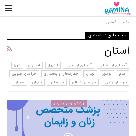
خانه
استان
مطالب این دسته بندی
استان
آذربایجان شرقی
آذربایجان غربی
اردبیل
اصفهان
البرز
ایلام
بوشهر
تهران
چهارمحال و بختیاری
خراسان جنوبی
خراسان رضوی
خراسان شمالی
خوزستان
زنجان
سمنان
پزشکان زنان و زایمان