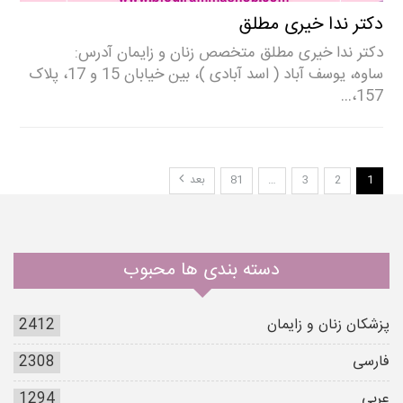
دکتر ندا خیری مطلق
دکتر ندا خیری مطلق متخصص زنان و زایمان آدرس:
ساوه، یوسف آباد ( اسد آبادی )، بین خیابان 15 و 17، پلاک
157،…
1
2
3
…
81
بعد
دسته بندی ها محبوب
پزشکان زنان و زایمان
2412
فارسی
2308
عربی
1294