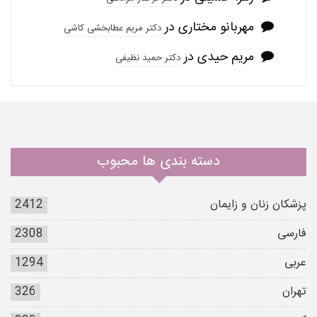
مهربانو مختاری
در
دکتر مریم عطابخشی کاشی
مریم حیدی
در
دکتر حمید نظیفی
دسته بندی ها محبوب
پزشکان زنان و زایمان
2412
فارسی
2308
عربی
1294
تهران
326