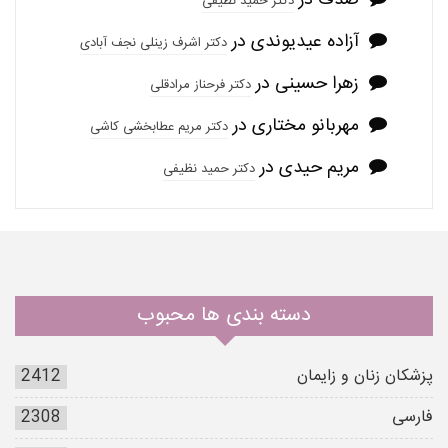
صدف
در
دکتر حمید نظیفی
آزاده عیدیوندی
در
دکتر اشرف زینلی نجف آبادی
زهرا حسینی
در
دکتر فرحناز مرادقلی
مهربانو مختاری
در
دکتر مریم عطابخشی کاشی
مریم حیدی
در
دکتر حمید نظیفی
دسته بندی ها محبوب
پزشکان زنان و زایمان
2412
فارسی
2308