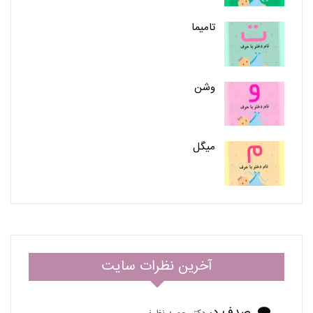
تامیما
وشن
میگل
آخرین نظرات سایت