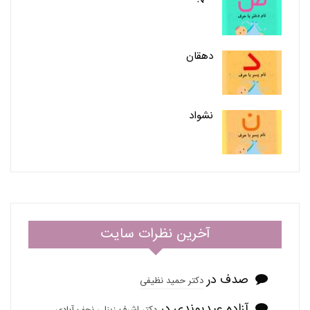
دهقان
نشواد
آخرین نظرات سایت
صدف
در
دکتر حمید نظیفی
آزاده عیدیوندی
در
دکتر اشرف زینلی نجف آبادی