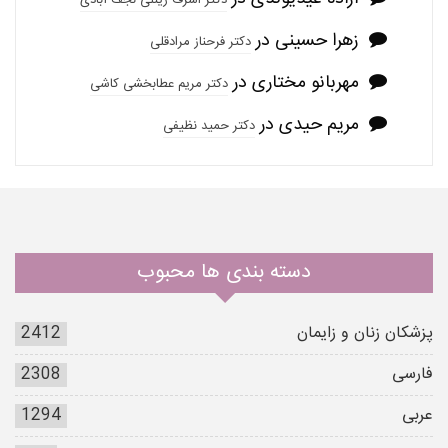
زهرا حسینی
در
دکتر فرحناز مرادقلی
مهربانو مختاری
در
دکتر مریم عطابخشی کاشی
مریم حیدی
در
دکتر حمید نظیفی
دسته بندی ها محبوب
پزشکان زنان و زایمان
2412
فارسی
2308
عربی
1294