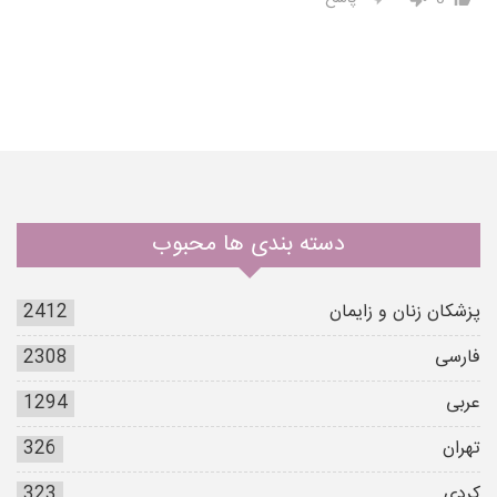
دسته بندی ها محبوب
پزشکان زنان و زایمان
2412
فارسی
2308
عربی
1294
تهران
326
کردی
323