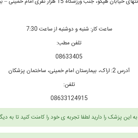
ن هپکو، جنب ورزشگاه 15 هزار نفری امام خمینی – بیمارستان سینا
ساعت کار: شنبه و دوشنبه از ساعت 7:30
تلفن مطب:
08633405
آ‌درس 2: اراک، بیمارستان امام خمینی، ساختمان پزشکان
تلفن:
08633124915
ه این پزشک را دارید لطفا تجربه ی خود را کامنت کنید تا به د