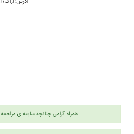
آدرس: اراک؛ انتهای خیابا
همراه گرامی چنانچه سابقه ی مراجعه ب