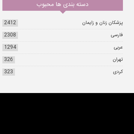
دسته بندی ها محبوب
پزشکان زنان و زایمان
2412
فارسی
2308
عربی
1294
تهران
326
کردی
323