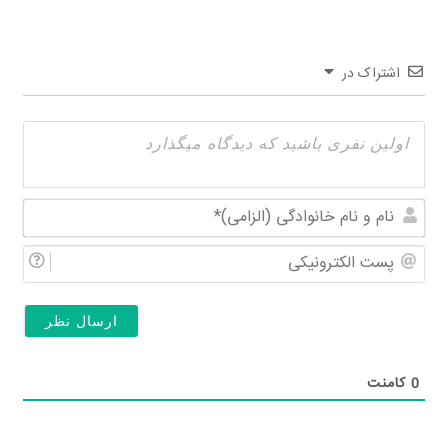
اشتراک در
نام
و
پس
نام
الکت
خان
(الز
0
کامنت