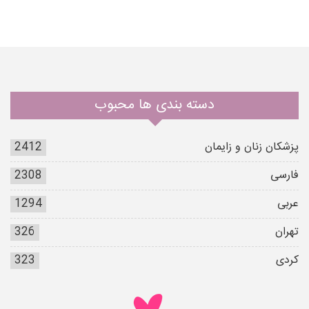
دسته بندی ها محبوب
پزشکان زنان و زایمان
2412
فارسی
2308
عربی
1294
تهران
326
کردی
323