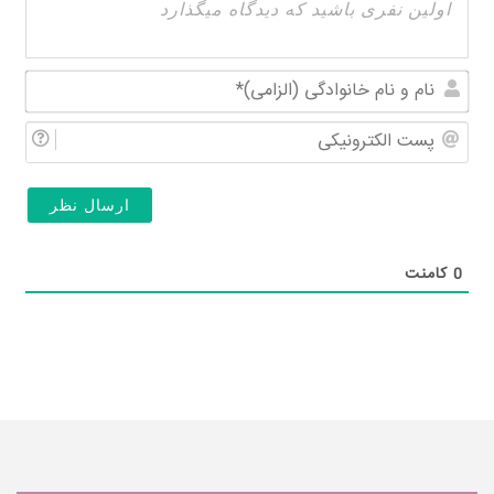
نام
و
پس
نام
الکت
خان
(الز
0
کامنت