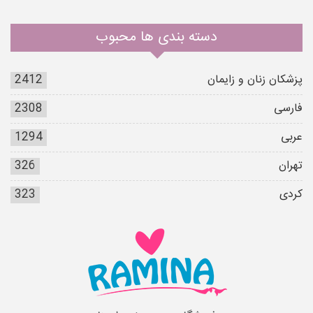
دسته بندی ها محبوب
پزشکان زنان و زایمان
2412
فارسی
2308
عربی
1294
تهران
326
کردی
323