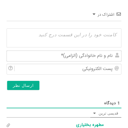
اشتراک در
نام
و
پس
نام
الکت
خان
(الز
1
دیدگاه
قدیمی ترین
مطهره بختیاری