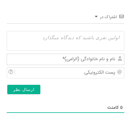
اشتراک در
نام
و
پس
نام
الکت
خان
(الز
0
کامنت