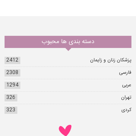
دسته بندی ها محبوب
پزشکان زنان و زایمان
2412
فارسی
2308
عربی
1294
تهران
326
کردی
323