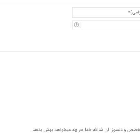
نام
و
پست
نام
الکترونیکی
خانوادگی
(الزامی)*
تخصص و دلسوز. ان شاالله خدا هر چه میخواهد بهش بدهد.