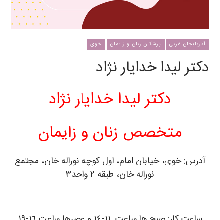
آذربایجان غربی
پزشکان زنان و زایمان
خوی
دکتر لیدا خدایار نژاد
دکتر لیدا خدایار نژاد
متخصص زنان و زایمان
آدرس: خوی، خیابان امام، اول کوچه نوراله خان، مجتمع
نوراله خان، طبقه ٢ واحد٣
ساعت کار: صبح ها ساعت ١١-١٤ و عصرها ساعت ١٦-١٩