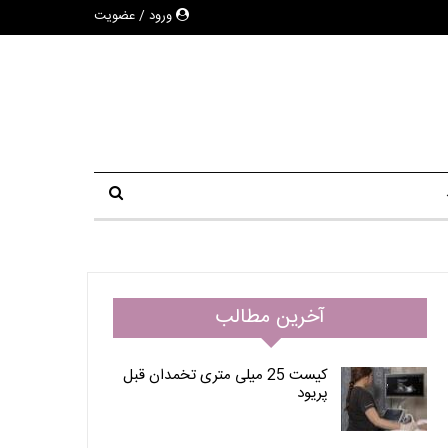
ورود / عضویت
آخرین مطالب
کیست 25 میلی متری تخمدان قبل
پریود