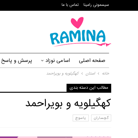
سیسمونی رامینا
تماس با ما
صفحه اصلی
اسامی نوزاد
پرسش و پاسخ
خانه
استان
کهگیلویه و بویراحمد
مطالب این دسته بندی
کهگیلویه و بویراحمد
گچساران
یاسوج