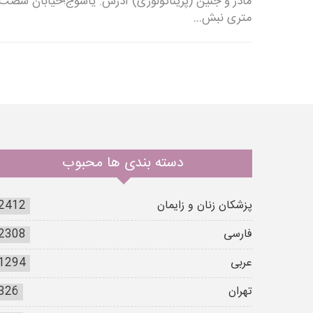
مادر و جنین (پریناتولوژی) آدرس: یاسوج؛خیابان شصت
متری نبش…
دسته بندی ها محبوب
پزشکان زنان و زایمان
2412
فارسی
2308
عربی
1294
تهران
326