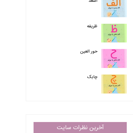
اَسعد
ظریفه
حور العین
چابک
آخرین نظرات سایت